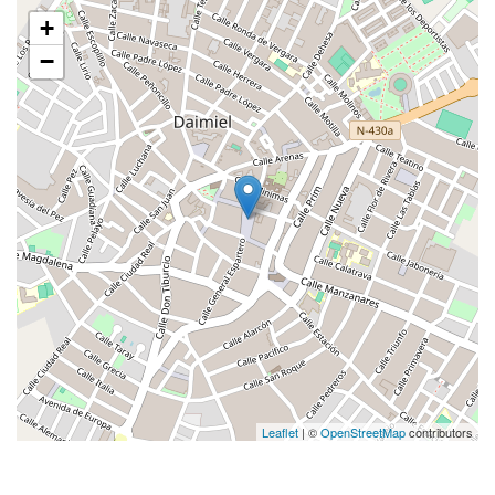
+
−
Leaflet
| ©
OpenStreetMap
contributors