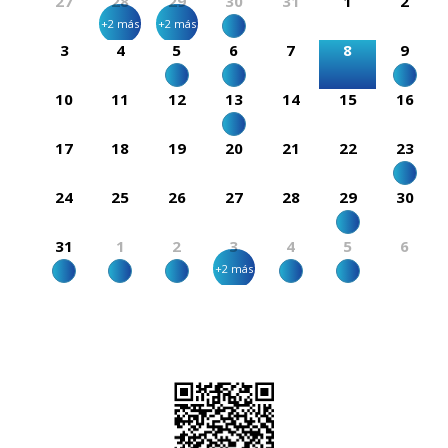
27
28
29
30
31
1
2
+2 más
+2 más
3
4
5
6
7
8
9
10
11
12
13
14
15
16
17
18
19
20
21
22
23
24
25
26
27
28
29
30
31
1
2
3
4
5
6
+2 más