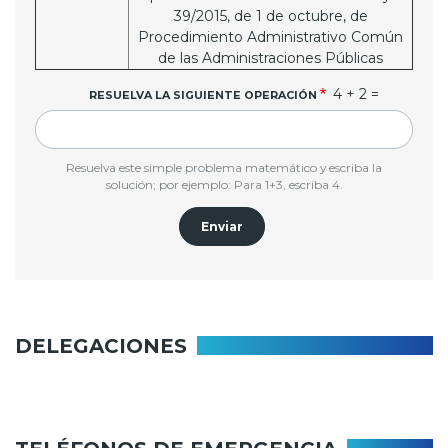
39/2015, de 1 de octubre, de
Procedimiento Administrativo Común
de las Administraciones Públicas
4 + 2 =
RESUELVA LA SIGUIENTE OPERACIÓN
Resuelva este simple problema matemático y escriba la
solución; por ejemplo: Para 1+3, escriba 4.
DELEGACIONES
Administración y
Delegación de
Hacienda Pública
Agricultura
Delegación de
Delegación de Consumo