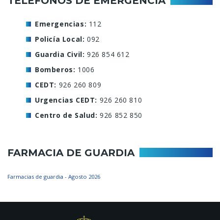
TELÉFONOS DE EMERGENCIA
Comunicación y Prensa
Delegación de Cultura
Delegación de Deportes
Emergencias:
112
Delegación de Educación
Delegación de Empleo
Policía Local:
092
Delegación de Festejos
Delegación de Igualdad
Guardia Civil:
926 854 612
Delegación de Juventud
Delegación de Medio
Bomberos:
1006
Ambiente
CEDT:
926 260 809
Delegación de
Delegación de Seguridad
Promoción Económica y
Urgencias CEDT:
926 260 810
ciudadana
Empresarial
Centro de Salud:
926 852 850
Delegación de Servicios
Delegación de Turismo
Sociales
Delegación de
FARMACIA DE GUARDIA
Urbanismo
Farmacias de guardia - Agosto 2026