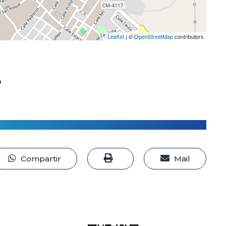
Leaflet
| ©
OpenStreetMap
contributors
A
Compartir
Mail