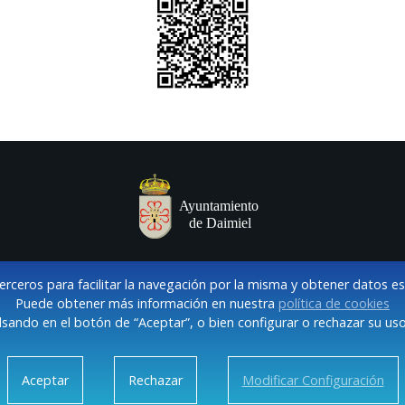
terceros para facilitar la navegación por la misma y obtener datos e
Puede obtener más información en nuestra
política de cookies
sando en el botón de “Aceptar”, o bien configurar o rechazar su uso
VISO LEGAL Y POLÍTICA DE PRIVACIDAD
COOKIES
CONTACT
Aceptar
Rechazar
Modificar Configuración
Daimiel. Casa Consistorial: Plaza de España, 1 | 13250 Daimiel