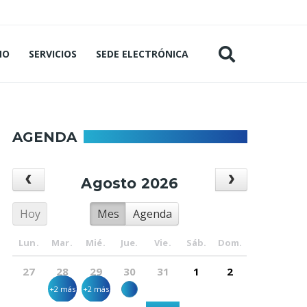
MO
SERVICIOS
SEDE ELECTRÓNICA
AGENDA
Agosto 2026
Hoy
Mes
Agenda
Lun.
Mar.
Mié.
Jue.
Vie.
Sáb.
Dom.
27
28
29
30
31
1
2
+2 más
+2 más