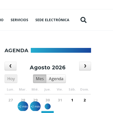
MO
SERVICIOS
SEDE ELECTRÓNICA
AGENDA
Agosto 2026
Hoy
Mes
Agenda
Lun.
Mar.
Mié.
Jue.
Vie.
Sáb.
Dom.
27
28
29
30
31
1
2
+2 más
+2 más