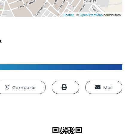
Leaflet
| ©
OpenStreetMap
contributors
L
Compartir
Mail