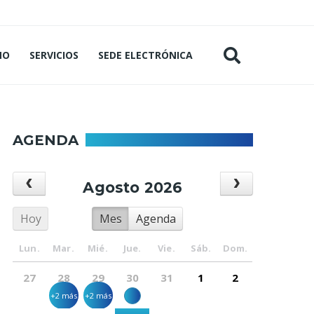
MO
SERVICIOS
SEDE ELECTRÓNICA
AGENDA
Agosto 2026
Hoy
Mes
Agenda
Lun.
Mar.
Mié.
Jue.
Vie.
Sáb.
Dom.
27
28
29
30
31
1
2
+2 más
+2 más