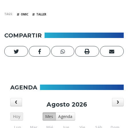
TAGS
OMIC
TALLER
COMPARTIR
AGENDA
Agosto 2026
Hoy
Mes
Agenda
Lun.
Mar.
Mié.
Jue.
Vie.
Sáb.
Dom.