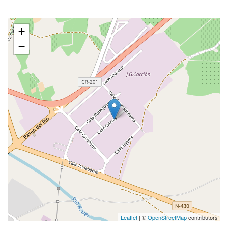
+
−
Leaflet
| ©
OpenStreetMap
contributors