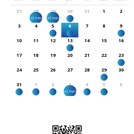
27
28
29
30
31
1
2
+2 más
+2 más
3
4
5
6
7
8
9
10
11
12
13
14
15
16
17
18
19
20
21
22
23
24
25
26
27
28
29
30
31
1
2
3
4
5
6
+2 más