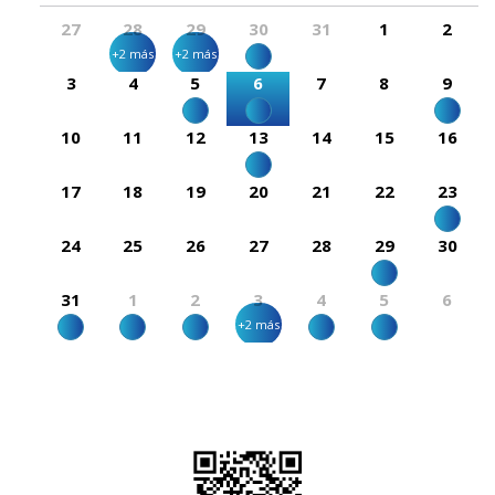
27
28
29
30
31
1
2
+2 más
+2 más
3
4
5
6
7
8
9
10
11
12
13
14
15
16
17
18
19
20
21
22
23
24
25
26
27
28
29
30
31
1
2
3
4
5
6
+2 más