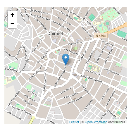
+
−
Leaflet
| ©
OpenStreetMap
contributors