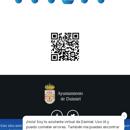
¡Hola! Soy tu asistente virtual de Daimiel. Uso IA y
Este sitio web utiliza cookies propias y de terceros para facilitar la navegación por
puedo cometer errores. También me puedes encontrar