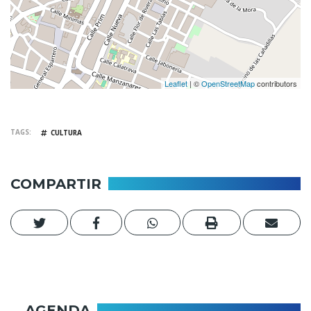
Leaflet
| ©
OpenStreetMap
contributors
TAGS
CULTURA
COMPARTIR
AGENDA