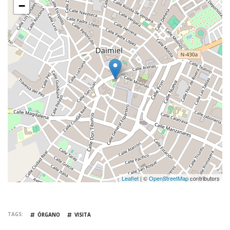
−
Leaflet
| ©
OpenStreetMap
contributors
TAGS
ÓRGANO
VISITA