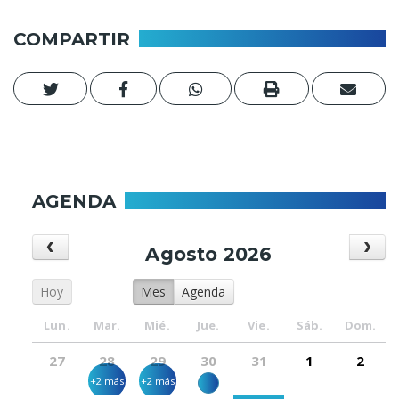
COMPARTIR
AGENDA
Agosto 2026
Hoy
Mes
Agenda
Lun.
Mar.
Mié.
Jue.
Vie.
Sáb.
Dom.
27
28
29
30
31
1
2
+2 más
+2 más