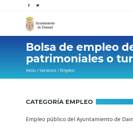
Bolsa de empleo de 
patrimoniales o tur
Sobrescribir
Inicio
Servicios
Empleo
enlaces
de
CATEGORÍA EMPLEO
ayuda
a
Empleo público del Ayuntamiento de Dai
la