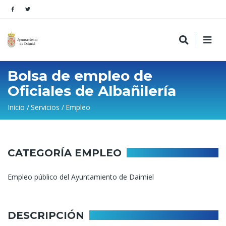
Bolsa de empleo de
Oficiales de Albañilería
Sobrescribir
Inicio
Servicios
Empleo
enlaces
de
ayuda
CATEGORÍA EMPLEO
a
Empleo público del Ayuntamiento de Daimiel
la
navegación
DESCRIPCIÓN