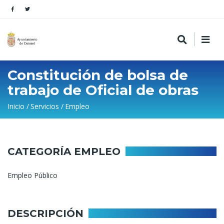
Constitución de bolsa de
trabajo de Oficial de obras
Sobrescribir
Inicio
Servicios
Empleo
enlaces
de
ayuda
CATEGORÍA EMPLEO
a
Empleo Público
la
navegación
DESCRIPCIÓN