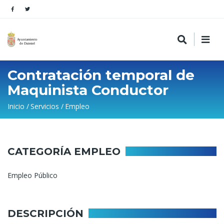
Contratación temporal de
Maquinista Conductor
Sobrescribir
Inicio
Servicios
Empleo
enlaces
de
ayuda
CATEGORÍA EMPLEO
a
Empleo Público
la
navegación
DESCRIPCIÓN