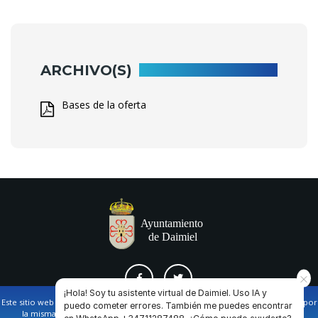
ARCHIVO(S)
Bases de la oferta
¡Hola! Soy tu asistente virtual de Daimiel. Uso IA y
Este sitio web utiliza cookies propias y de terceros para facilitar la navegación por
puedo cometer errores. También me puedes encontrar
la misma y obtener datos estadísticos de la navegación de los usuarios.