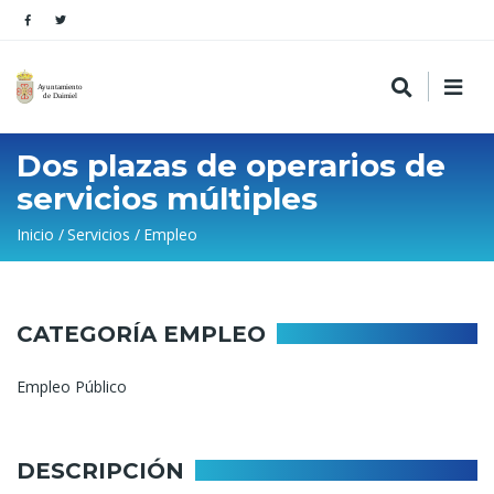
Dos plazas de operarios de
servicios múltiples
Sobrescribir
Inicio
Servicios
Empleo
enlaces
de
ayuda
CATEGORÍA EMPLEO
a
Empleo Público
la
navegación
DESCRIPCIÓN