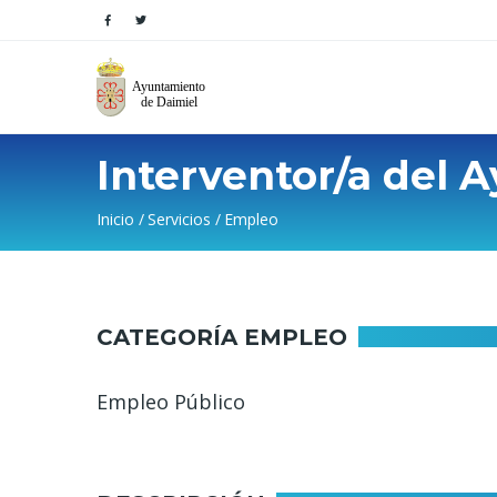
Interventor/a del 
Sobrescribir
Inicio
Servicios
Empleo
enlaces
de
CATEGORÍA EMPLEO
ayuda
a
Empleo Público
la
navegación