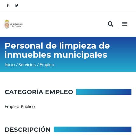
Personal de limpieza de
inmuebles municipales
Sobrescribir
Inicio
Servicios
Empleo
enlaces
de
ayuda
CATEGORÍA EMPLEO
a
Empleo Público
la
navegación
DESCRIPCIÓN