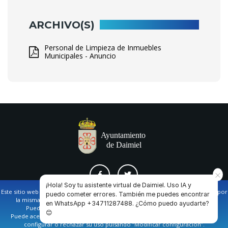
ARCHIVO(S)
Personal de Limpieza de Inmuebles
Municipales - Anuncio
¡Hola! Soy tu asistente virtual de Daimiel. Uso IA y
Este sitio web utiliza cookies propias y de terceros para facilitar la navegación por
puedo cometer errores. También me puedes encontrar
la misma y obtener datos estadísticos de la navegación de los usuarios.
en WhatsApp +34711287488. ¿Cómo puedo ayudarte?
AVISO LEGAL Y POLÍTICA DE PRIVACIDAD
COOKIES
CONTACTO
Puede obtener más información en nuestra
política de cookies
😊
Puede aceptar todas las cookies pulsando en el botón de “Aceptar”, o bien
configurar o rechazar su uso pulsando “Modificar configuración”.
Ayuntamiento de Daimiel. Casa Consistorial: Plaza de