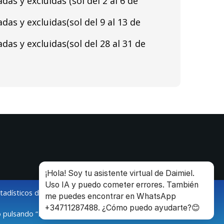
as y excluidas (sol del 2 al 6 de
as y excluidas(sol del 9 al 13 de
as y excluidas(sol del 28 al 31 de
¡Hola! Soy tu asistente virtual de Daimiel.
Uso IA y puedo cometer errores. También
stadísticos de la navegación de los usuarios.
me puedes encontrar en WhatsApp
+34711287488. ¿Cómo puedo ayudarte?😊
 pulsando “Modificar configuración”.