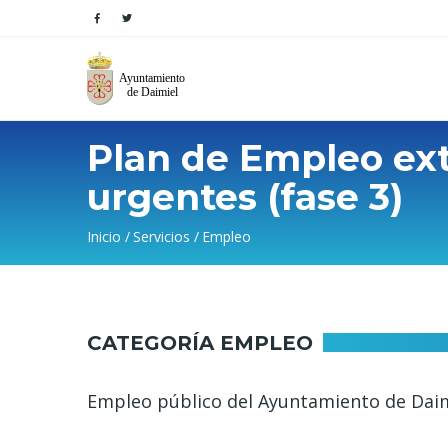
Plan de Empleo ext
urgentes (fase 3)
Sobrescribir
Inicio
Servicios
Empleo
enlaces
de
CATEGORÍA EMPLEO
ayuda
a
Empleo público del Ayuntamiento de Dai
la