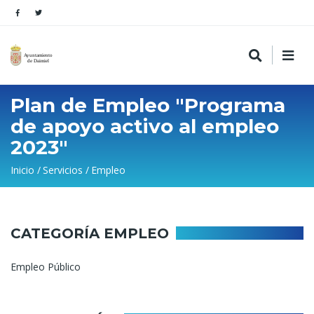
Plan de Empleo "Programa
de apoyo activo al empleo
2023"
Sobrescribir
Inicio
Servicios
Empleo
enlaces
de
ayuda
CATEGORÍA EMPLEO
a
Empleo Público
la
navegación