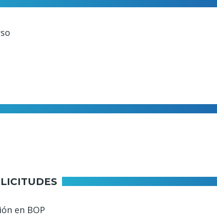
rso
LICITUDES
ción en BOP