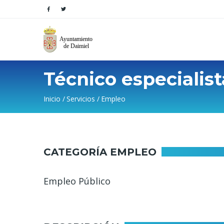
Técnico especialis
Sobrescribir
Inicio
Servicios
Empleo
enlaces
de
CATEGORÍA EMPLEO
ayuda
a
Empleo Público
la
navegación