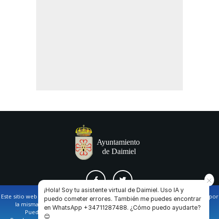
¡Hola! Soy tu asistente virtual de Daimiel. Uso IA y
Este sitio web utiliza cookies propias y de terceros para facilitar la navegación por
puedo cometer errores. También me puedes encontrar
la misma y obtener datos estadísticos de la navegación de los usuarios.
en WhatsApp +34711287488. ¿Cómo puedo ayudarte?
AVISO LEGAL Y POLÍTICA DE PRIVACIDAD
COOKIES
CONTACTO
Puede obtener más información en nuestra
política de cookies
😊