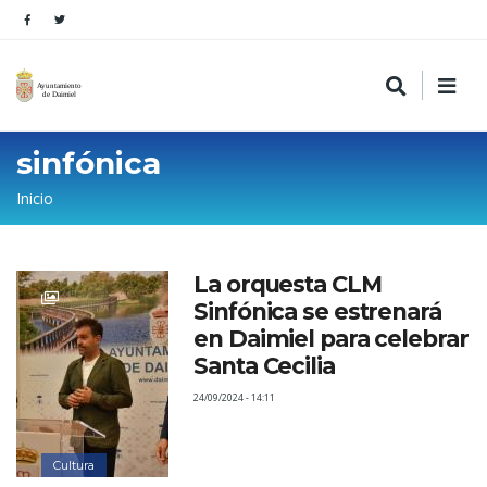
sinfónica
Sobrescribir
Inicio
enlaces
de
La orquesta CLM
ayuda
Sinfónica se estrenará
a
en Daimiel para celebrar
la
Santa Cecilia
navegación
24/09/2024 - 14:11
Cultura