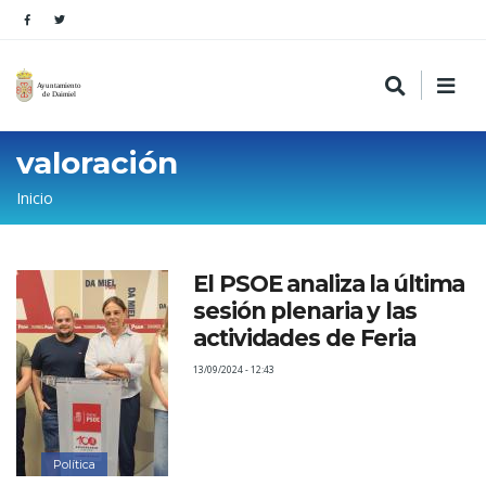
valoración
Sobrescribir
Inicio
enlaces
de
El PSOE analiza la última
ayuda
sesión plenaria y las
a
actividades de Feria
la
13/09/2024 - 12:43
navegación
Política