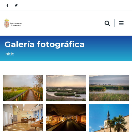
Galería fotográfica
Sobrescribir
Inicio
enlaces
de
ayuda
a
la
navegación