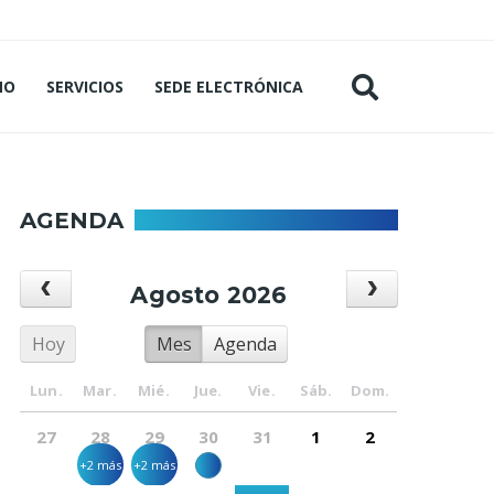
MO
SERVICIOS
SEDE ELECTRÓNICA
AGENDA
Agosto 2026
Hoy
Mes
Agenda
Lun.
Mar.
Mié.
Jue.
Vie.
Sáb.
Dom.
27
28
29
30
31
1
2
+2 más
+2 más