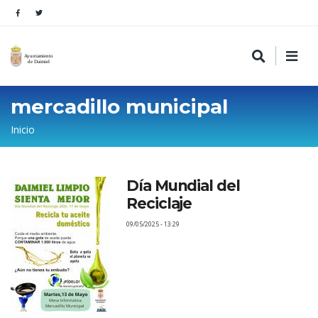
mercadillo municipal
Sobrescribir
Inicio
enlaces
de
Día Mundial del
ayuda
Reciclaje
a
09/05/2025 - 13:29
la
navegación