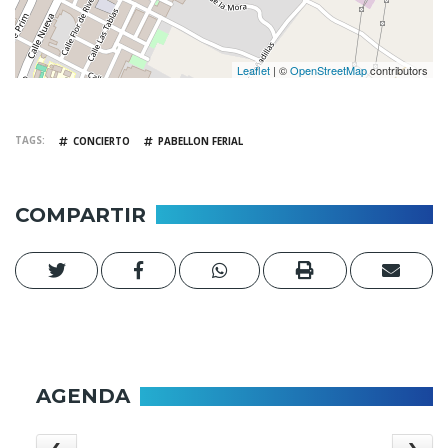
Leaflet
| ©
OpenStreetMap
contributors
TAGS
CONCIERTO
PABELLON FERIAL
COMPARTIR
AGENDA