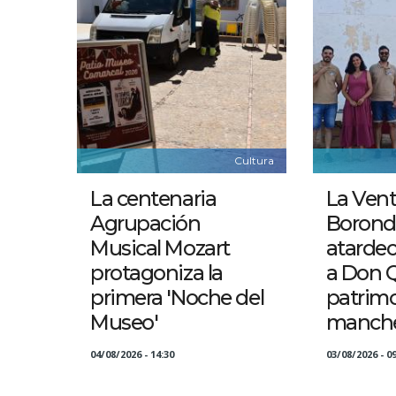
Cultura
La centenaria
La Vent
Agrupación
Borond
Musical Mozart
atarde
protagoniza la
a Don Q
primera 'Noche del
patrim
Museo'
manch
04/08/2026 - 14:30
03/08/2026 - 09