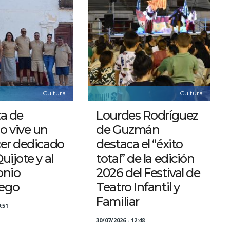
Cultura
Cultura
a de
Lourdes Rodríguez
o vive un
de Guzmán
cer dedicado
destaca el “éxito
uijote y al
total” de la edición
onio
2026 del Festival de
ego
Teatro Infantil y
Familiar
:51
30/07/2026 - 12:48