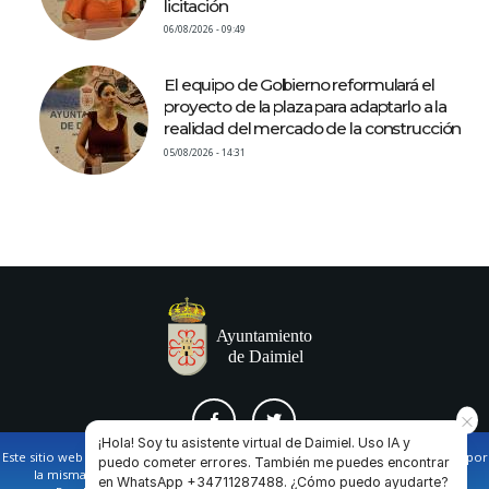
licitación
06/08/2026 - 09:49
El equipo de Gobierno reformulará el
proyecto de la plaza para adaptarlo a la
realidad del mercado de la construcción
05/08/2026 - 14:31
¡Hola! Soy tu asistente virtual de Daimiel. Uso IA y
Este sitio web utiliza cookies propias y de terceros para facilitar la navegación por
puedo cometer errores. También me puedes encontrar
la misma y obtener datos estadísticos de la navegación de los usuarios.
en WhatsApp +34711287488. ¿Cómo puedo ayudarte?
AVISO LEGAL Y POLÍTICA DE PRIVACIDAD
COOKIES
CONTACTO