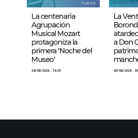
Cultura
La centenaria
La Vent
Agrupación
Borond
Musical Mozart
atarde
protagoniza la
a Don Q
primera 'Noche del
patrim
Museo'
manch
04/08/2026 - 14:30
03/08/2026 - 09