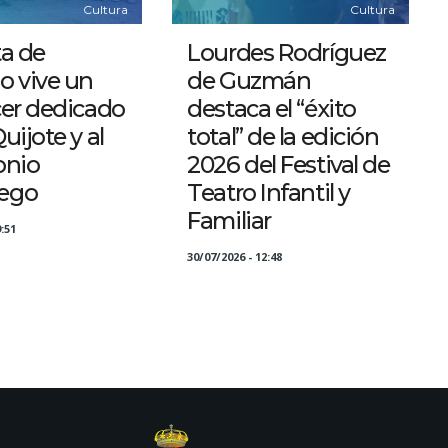
Cultura
Cultura
a de
Lourdes Rodríguez
o vive un
de Guzmán
cer dedicado
destaca el “éxito
uijote y al
total” de la edición
onio
2026 del Festival de
ego
Teatro Infantil y
Familiar
:51
30/07/2026 - 12:48