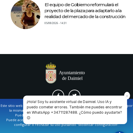
El equipo de Gobierno reformulará el
proyecto de la plaza para adaptarlo a la
realidad del mercado de la construcción
05/08/2026 - 14:31
¡Hola! Soy tu asistente virtual de Daimiel. Uso IA y
Este sitio web utiliza cookies propias y de terceros para facilitar la navegación por
puedo cometer errores. También me puedes encontrar
la misma y obtener datos estadísticos de la navegación de los usuarios.
en WhatsApp +34711287488. ¿Cómo puedo ayudarte?
AVISO LEGAL Y POLÍTICA DE PRIVACIDAD
COOKIES
CONTACTO
Puede obtener más información en nuestra
política de cookies
😊
Puede aceptar todas las cookies pulsando en el botón de “Aceptar”, o bien
configurar o rechazar su uso pulsando “Modificar configuración”.
Ayuntamiento de Daimiel. Casa Consistorial: Plaza de
España, 1