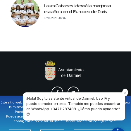
Laura Cabanes liderará la mariposa
española en el Europeo de París
07/08/2026 - 09:46
¡Hola! Soy tu asistente virtual de Daimiel. Uso IA y
Este sitio web utiliza cookies propias y de terceros para facilitar la navegación por
puedo cometer errores. También me puedes encontrar
la misma y obtener datos estadísticos de la navegación de los usuarios.
en WhatsApp +34711287488. ¿Cómo puedo ayudarte?
AVISO LEGAL Y POLÍTICA DE PRIVACIDAD
COOKIES
CONTACTO
Puede obtener más información en nuestra
política de cookies
😊
Puede aceptar todas las cookies pulsando en el botón de “Aceptar”, o bien
configurar o rechazar su uso pulsando “Modificar configuración”.
Ayuntamiento de Daimiel. Casa Consistorial: Plaza de
España, 1