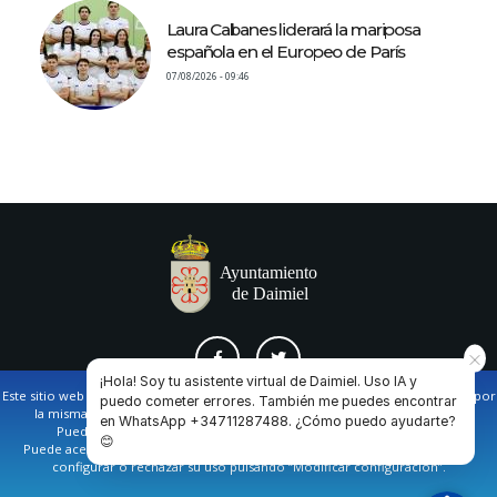
Laura Cabanes liderará la mariposa
española en el Europeo de París
07/08/2026 - 09:46
¡Hola! Soy tu asistente virtual de Daimiel. Uso IA y
Este sitio web utiliza cookies propias y de terceros para facilitar la navegación por
puedo cometer errores. También me puedes encontrar
la misma y obtener datos estadísticos de la navegación de los usuarios.
en WhatsApp +34711287488. ¿Cómo puedo ayudarte?
AVISO LEGAL Y POLÍTICA DE PRIVACIDAD
COOKIES
CONTACTO
Puede obtener más información en nuestra
política de cookies
😊
Puede aceptar todas las cookies pulsando en el botón de “Aceptar”, o bien
configurar o rechazar su uso pulsando “Modificar configuración”.
Ayuntamiento de Daimiel. Casa Consistorial: Plaza de
España, 1