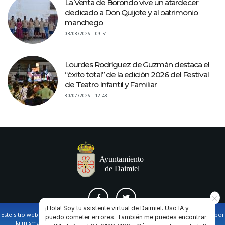
La Venta de Borondo vive un atardecer
dedicado a Don Quijote y al patrimonio
manchego
03/08/2026 - 09:51
Lourdes Rodríguez de Guzmán destaca el
“éxito total” de la edición 2026 del Festival
de Teatro Infantil y Familiar
30/07/2026 - 12:48
¡Hola! Soy tu asistente virtual de Daimiel. Uso IA y
Este sitio web utiliza cookies propias y de terceros para facilitar la navegación por
puedo cometer errores. También me puedes encontrar
la misma y obtener datos estadísticos de la navegación de los usuarios.