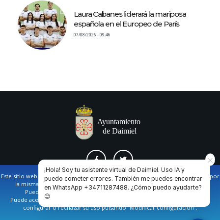
Laura Cabanes liderará la mariposa
española en el Europeo de París
07/08/2026 - 09:46
¡Hola! Soy tu asistente virtual de Daimiel. Uso IA y
Este sitio web utiliza cookies propias y de terceros para facilitar la navegación por
puedo cometer errores. También me puedes encontrar
la misma y obtener datos estadísticos de la navegación de los usuarios.
en WhatsApp +34711287488. ¿Cómo puedo ayudarte?
AVISO LEGAL Y POLÍTICA DE PRIVACIDAD
COOKIES
CONTACTO
Puede obtener más información en nuestra
política de cookies
😊
Puede aceptar todas las cookies pulsando en el botón de “Aceptar”, o bien
configurar o rechazar su uso pulsando “Modificar configuración”.
Ayuntamiento de Daimiel. Casa Consistorial: Plaza de