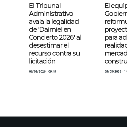
El Tribunal
El equi
Administrativo
Gobier
avala la legalidad
reformu
de 'Daimiel en
proyect
Concierto 2026' al
para ad
desestimar el
realida
recurso contra su
mercad
licitación
constr
06/08/2026 - 09:49
05/08/2026 - 14