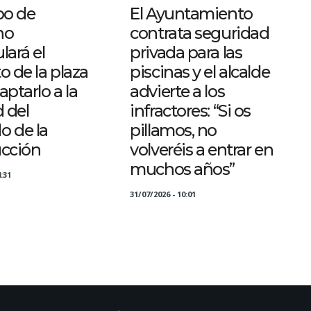
po de
El Ayuntamiento
no
contrata seguridad
lará el
privada para las
o de la plaza
piscinas y el alcalde
aptarlo a la
advierte a los
d del
infractores: “Si os
o de la
pillamos, no
ucción
volveréis a entrar en
muchos años”
:31
31/07/2026 - 10:01