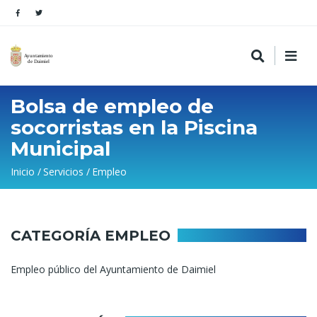
Bolsa de empleo de
socorristas en la Piscina
Municipal
Sobrescribir
Inicio
Servicios
Empleo
enlaces
de
ayuda
CATEGORÍA EMPLEO
a
Empleo público del Ayuntamiento de Daimiel
la
navegación