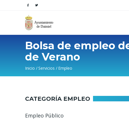
Bolsa de empleo de
de Verano
Sobrescribir
Inicio
Servicios
Empleo
enlaces
de
CATEGORÍA EMPLEO
ayuda
a
Empleo Público
la