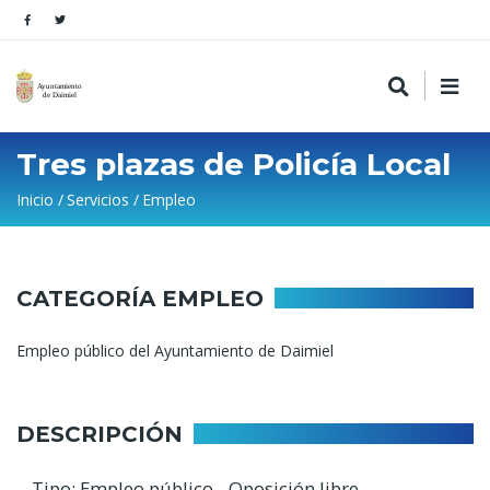
Tres plazas de Policía Local
Sobrescribir
Inicio
Servicios
Empleo
enlaces
de
ayuda
CATEGORÍA EMPLEO
a
Empleo público del Ayuntamiento de Daimiel
la
navegación
DESCRIPCIÓN
Tipo: Empleo público - Oposición libre