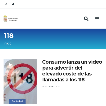
118
Sobrescribir
Inicio
enlaces
de
Consumo lanza un vídeo
ayuda
para advertir del
a
elevado coste de las
la
llamadas a los 118
navegación
14/03/2023 - 14:27
Sociedad