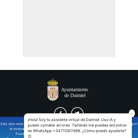
¡Hola! Soy tu asistente virtual de Daimiel. Uso IA y
Este sitio web utiliza cookies propias y de terceros para facilitar la navegación por
puedo cometer errores. También me puedes encontrar
la misma y obtener datos estadísticos de la navegación de los usuarios.
en WhatsApp +34711287488. ¿Cómo puedo ayudarte?
AVISO LEGAL Y POLÍTICA DE PRIVACIDAD
COOKIES
CONTACTO
Puede obtener más información en nuestra
política de cookies
😊