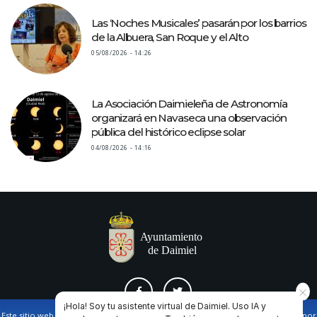
Las ‘Noches Musicales’ pasarán por los barrios
de la Albuera, San Roque y el Alto
05/08/2026 - 14:26
La Asociación Daimieleña de Astronomía
organizará en Navaseca una observación
pública del histórico eclipse solar
04/08/2026 - 14:16
¡Hola! Soy tu asistente virtual de Daimiel. Uso IA y
Este sitio web utiliza cookies propias y de terceros para facilitar la navegación por