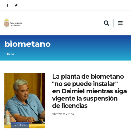
biometano
Sobrescribir
Inicio
enlaces
de
La planta de biometano
ayuda
"no se puede instalar"
a
en Daimiel mientras siga
la
vigente la suspensión
de licencias
navegación
08/07/2026 - 13:16
Política