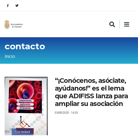
contacto
Sobrescribir
Inicio
enlaces
de
“¡Conócenos, asóciate,
ayuda
ayúdanos!” es el lema
a
que ADIFISS lanza para
la
ampliar su asociación
navegación
05/08/2020 - 14:20
Sociedad