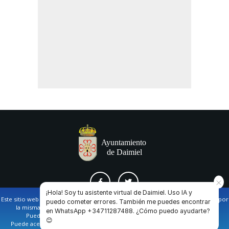
¡Hola! Soy tu asistente virtual de Daimiel. Uso IA y
Este sitio web utiliza cookies propias y de terceros para facilitar la navegación por
puedo cometer errores. También me puedes encontrar
la misma y obtener datos estadísticos de la navegación de los usuarios.
en WhatsApp +34711287488. ¿Cómo puedo ayudarte?
AVISO LEGAL Y POLÍTICA DE PRIVACIDAD
COOKIES
CONTACTO
Puede obtener más información en nuestra
política de cookies
😊
Puede aceptar todas las cookies pulsando en el botón de “Aceptar”, o bien