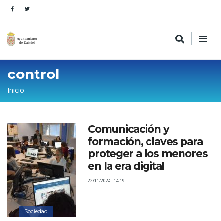
control
Sobrescribir
Inicio
enlaces
de
Comunicación y
ayuda
formación, claves para
a
proteger a los menores
la
en la era digital
navegación
22/11/2024 - 14:19
Sociedad