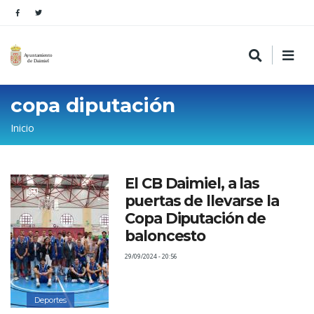
copa diputación
Sobrescribir
Inicio
enlaces
de
El CB Daimiel, a las
ayuda
puertas de llevarse la
a
Copa Diputación de
la
baloncesto
navegación
29/09/2024 - 20:56
Deportes