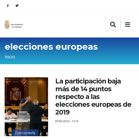
elecciones europeas
Sobrescribir
Inicio
enlaces
de
La participación baja
ayuda
más de 14 puntos
a
respecto a las
la
elecciones europeas de
2019
navegación
09/06/2024 - 14:19
Elecciones9j