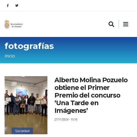
fotografías
Sobrescribir
Inicio
enlaces
de
Alberto Molina Pozuelo
ayuda
obtiene el Primer
a
Premio del concurso
la
‘Una Tarde en
Imágenes’
navegación
27/11/2024 - 15:10
Sociedad