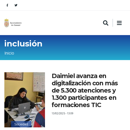
inclusión
Sobrescribir
Inicio
enlaces
de
Daimiel avanza en
ayuda
digitalización con más
a
de 5.300 atenciones y
la
1.300 participantes en
formaciones TIC
navegación
13/02/2025 - 13:09
Sociedad