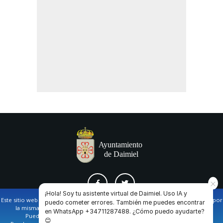
¡Hola! Soy tu asistente virtual de Daimiel. Uso IA y
Este sitio web utiliza cookies propias y de terceros para facilitar la navegación por
puedo cometer errores. También me puedes encontrar
la misma y obtener datos estadísticos de la navegación de los usuarios.
en WhatsApp +34711287488. ¿Cómo puedo ayudarte?
AVISO LEGAL Y POLÍTICA DE PRIVACIDAD
COOKIES
CONTACTO
Puede obtener más información en nuestra
política de cookies
😊