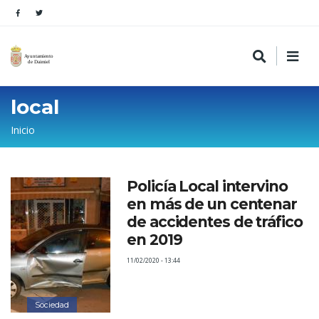
local
Sobrescribir
Inicio
enlaces
de
Policía Local intervino
ayuda
en más de un centenar
a
de accidentes de tráfico
la
en 2019
navegación
11/02/2020 - 13:44
Sociedad