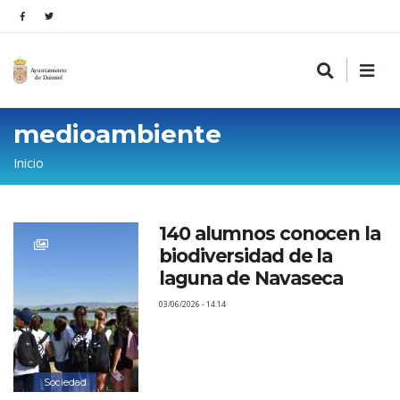
medioambiente
Sobrescribir
Inicio
enlaces
de
140 alumnos conocen la
ayuda
biodiversidad de la
a
laguna de Navaseca
la
03/06/2026 - 14:14
navegación
Sociedad