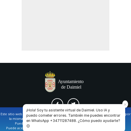
¡Hola! Soy tu asistente virtual de Daimiel. Uso IA y
Este sitio web utiliza cookies propias y de terceros para facilitar la navegación por
puedo cometer errores. También me puedes encontrar
la misma y obtener datos estadísticos de la navegación de los usuarios.
en WhatsApp +34711287488. ¿Cómo puedo ayudarte?
AVISO LEGAL Y POLÍTICA DE PRIVACIDAD
COOKIES
CONTACTO
Puede obtener más información en nuestra
política de cookies
😊
Puede aceptar todas las cookies pulsando en el botón de “Aceptar”, o bien