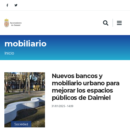
mobiliario
Sobrescribir
Inicio
enlaces
de
Nuevos bancos y
ayuda
mobiliario urbano para
a
mejorar los espacios
la
públicos de Daimiel
navegación
31/01/2025 - 14:09
Sociedad