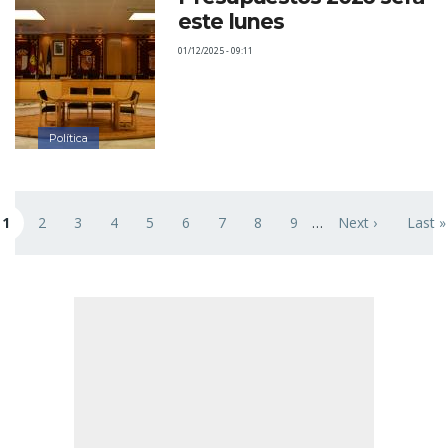
este lunes
01/12/2025 - 09:11
Política
Paginación
1
2
3
4
5
6
7
8
9
…
Next ›
Last »
ágina actual
Page
Page
Page
Page
Page
Page
Page
Page
Siguiente página
Última