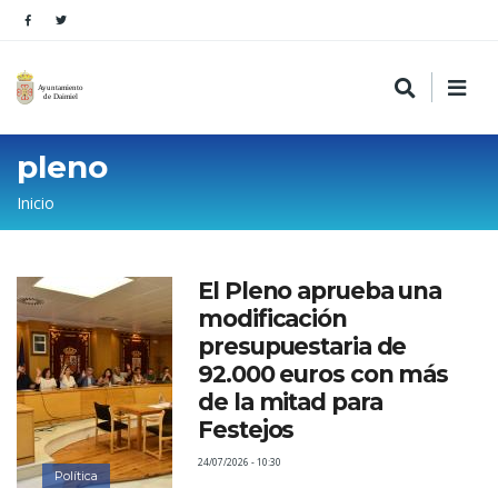
pleno
Sobrescribir
Inicio
enlaces
de
El Pleno aprueba una
ayuda
modificación
a
presupuestaria de
la
92.000 euros con más
de la mitad para
navegación
Festejos
24/07/2026 - 10:30
Política